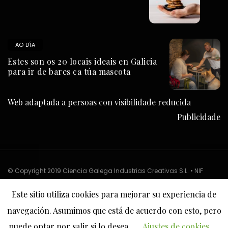
AO DÍA
Estes son os 20 locais ideais en Galicia
para ir de bares ca túa mascota
Web adaptada a persoas con visibilidade reducida
Publicidade
© Copyright 2019 Ciencia Galega Industrias Creativas S.L. • NIF
B37802600
Este sitio utiliza cookies para mejorar su experiencia de
Sobre nós
Política de privacidade
Política de cookies
navegación. Asumimos que está de acuerdo con esto, pero
Máis información sobre as cookies
Contacto
puede optar por salir si lo desea.
Ajustes de cookies