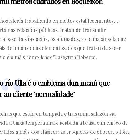
o mil metros cadrados en Boqueixón
hostalería traballando en moitos establecementos, e
a nas relacións públicas, tratan de transmitir
a base da súa cociña, os afumados, a cociña sinxela que
is de un ous dous elementos, dos que tratan de sacar
xelo é o máis complicado”, asegura Roberto.
o río Ulla é o emblema dun menú que
r ao cliente ‘normalidade’
iras que están en tempada e tras unha salazón vai
cida a baixa temperatura e acabada a brasa cun chisco de
idas a máis dos clásicos: as croquetas de chocos, o foie,