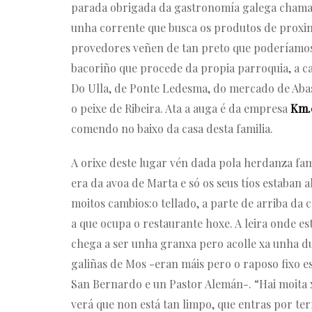
parada obrigada da gastronomía galega cham
unha corrente que busca os produtos de proxim
provedores veñen de tan preto que poderíamos 
bacoriño que procede da propia parroquia, a c
Do Ulla, de Ponte Ledesma, do mercado de Abas
o peixe de Ribeira. Ata a auga é da empresa
Km.
comendo no baixo da casa desta familia.
A orixe deste lugar vén dada pola herdanza fam
era da avoa de Marta e só os seus tíos estaban
moitos cambios:o tellado, a parte de arriba da c
a que ocupa o restaurante hoxe. A leira onde es
chega a ser unha granxa pero acolle xa unha du
galiñas de Mos -eran máis pero o raposo fixo es
San Bernardo e un Pastor Alemán-. “Hai moita xe
verá que non está tan limpo, que entras por terr