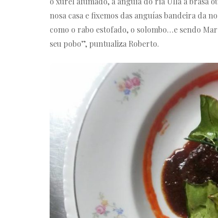
o xurel afumado, a anguía do ría Ulla á brasa 
nosa casa e fixemos das anguías bandeira da n
como o rabo estofado, o solombo…e sendo Marta
seu pobo”, puntualiza Roberto.