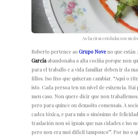
As faceiras estofadas son un 
Roberto pertence ao
Grupo Nove
no que están 2
García
abandonaba a alta cociña porque non que
para el traballo e a vida familiar deben ir da m
fillos. Iso fixo que quixeran cambiar. “Aquí o 
isto. Cada persoa ten un nivel de esixencia. Ha
meu caso. Non quere dicir que non traballemos,
pero para quince ou dezaoito comensais. A soci
cadea tóxica, e para min o sinónimo de felicid
traslación non só iguais que nas cidades e iso 
pero non era moi difícil tampouco”. Por iso o qu