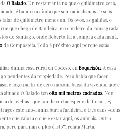
ada
O Balado
. Un restaurante no que o quilómetro cero,
idade, é bandeira aínda que sen radicalismos. O seus
falar de quilómetro menos un. Os ovos, as galiñas, o
arne que chega de Bandeira, e o cordeiro da Fonsagrada.
tos de Santiago, onde Roberto fai a compra cada mañá,
0
de Compostela. Todo é próximo aquí porque estás
iliar dunha casa rural en Codeso, en
Boqueixón
. A casa
 algo pendentes da propiedade. Pero había que facer
asa, e logo partir de cero na zona baixa da vivenda, que é
tá situado O Balado ten
oito mil metros cadrados
. Non
cia de ovellas -que fan de cortacéspede da finca-, 25
tragos este ano-, unha burra fariñeira, e tres cans -dous
nte que valora o que é estar aquí, os animais. Outra
a, pero para min o plus é isto”, relata Marta.