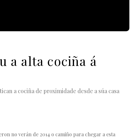
u a alta cociña á
tican a cociña de proximidade desde a súa casa
on no verán de 2014 o camiño para chegar a esta