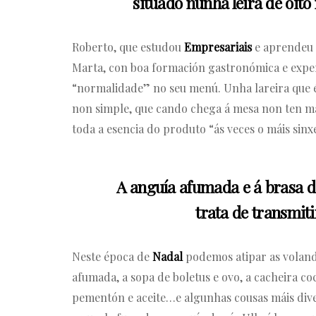
situado nunha leira de oit
Roberto, que estudou
Empresariais
e aprendeu 
Marta, con boa formación gastronómica e expert
“normalidade” no seu menú. Unha lareira que é 
non simple, que cando chega á mesa non ten má
toda a esencia do produto “ás veces o máis sin
A anguía afumada e á brasa d
trata de transmiti
Neste época de
Nadal
podemos atipar as volande
afumada, a sopa de boletus e ovo, a cacheira co
pementón e aceite…e algunhas cousas máis divert